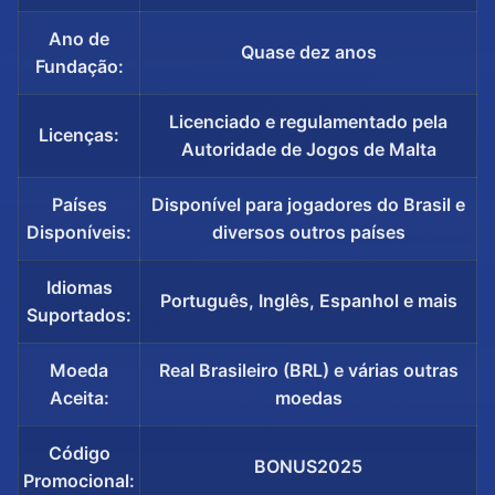
Ano de
Quase dez anos
Fundação:
Licenciado e regulamentado pela
Licenças:
Autoridade de Jogos de Malta
Países
Disponível para jogadores do Brasil e
Disponíveis:
diversos outros países
Idiomas
Português, Inglês, Espanhol e mais
Suportados:
Moeda
Real Brasileiro (BRL) e várias outras
Aceita:
moedas
Código
BONUS2025
Promocional: