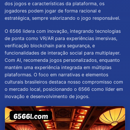
dos jogos e características da plataforma, os
jogadores podem jogar de forma racional e
estratégica, sempre valorizando o jogo responsável.
O 6566 lidera com inovação, integrando tecnologias
de ponta como VR/AR para experiências imersivas,
verificação blockchain para segurança, e
funcionalidades de interação social para multiplayer.
Com AI, recomenda jogos personalizados, enquanto
mantém uma experiência integrada em múltiplas
plataformas. O foco em narrativas e elementos
culturais brasileiros destaca nosso compromisso com
o mercado local, posicionando o 6566 como líder em
inovação e desenvolvimento de jogos.