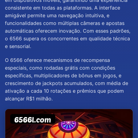
em dispositivos móveis, garantindo uma experiência
consistente em todas as plataformas. A interface
amigável permite uma navegação intuitiva, e
funcionalidades como múltiplas câmeras e apostas
automáticas oferecem inovação. Com esses padrões,
o 6566 supera os concorrentes em qualidade técnica
e sensorial.
O 6566 oferece mecanismos de recompensa
especiais, como rodadas grátis com condições
específicas, multiplicadores de bônus em jogos, e
crescimento de jackpots acumulados, com média de
ativação a cada 10 rotações e prêmios que podem
alcançar R$1 milhão.