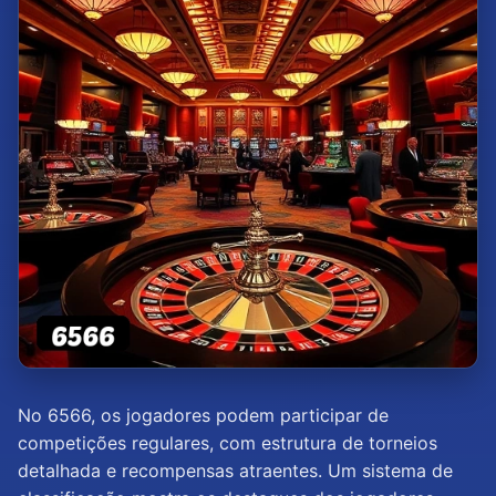
No 6566, os jogadores podem participar de
competições regulares, com estrutura de torneios
detalhada e recompensas atraentes. Um sistema de