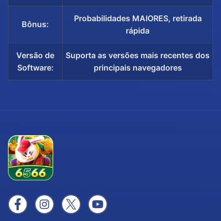
Probabilidades MAIORES, retirada
Bônus:
rápida
Versão de
Suporta as versões mais recentes dos
Software:
principais navegadores