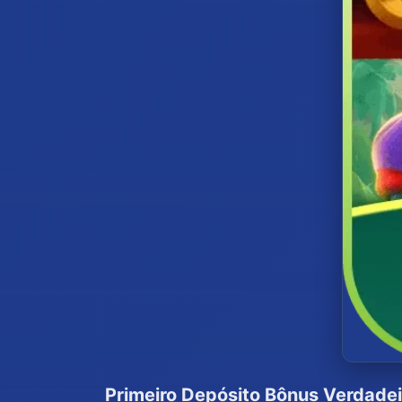
Primeiro Depósito Bônus Verdadei