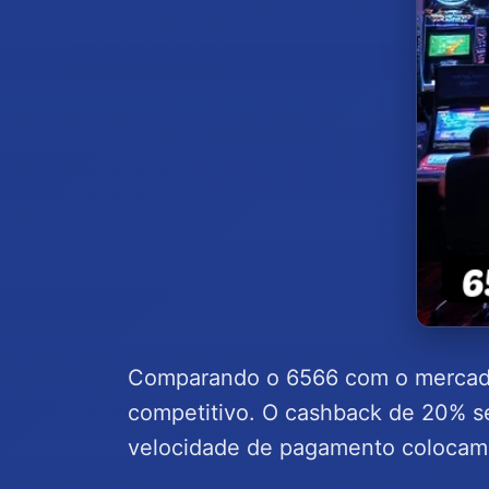
Comparando o 6566 com o mercado,
competitivo. O cashback de 20% s
velocidade de pagamento colocam o