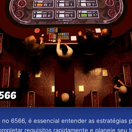
no 6566, é essencial entender as estratégias p
mpletar requisitos rapidamente e planeje seu t