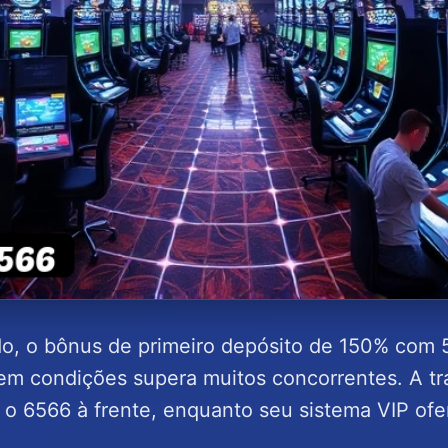
 o bônus de primeiro depósito de 150% com 5x
em condições supera muitos concorrentes. A tr
 6566 à frente, enquanto seu sistema VIP ofer