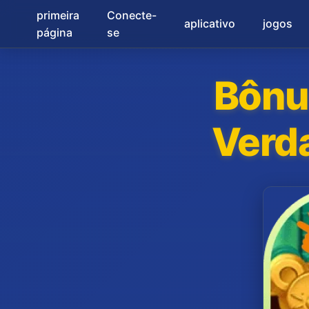
primeira
Conecte-
aplicativo
jogos
página
se
Bônu
Verda