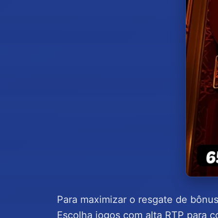
Para maximizar o resgate de bônus 
Escolha jogos com alta RTP para co