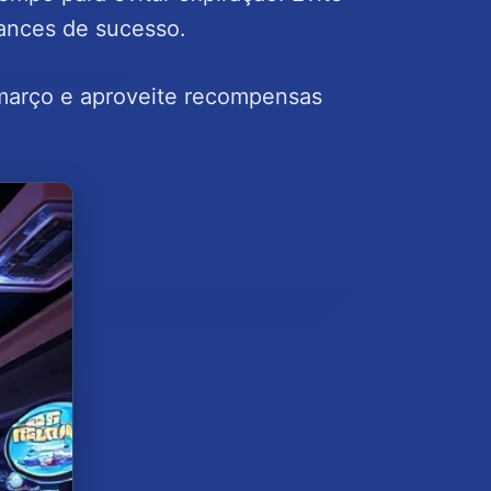
ances de sucesso.
 março e aproveite recompensas